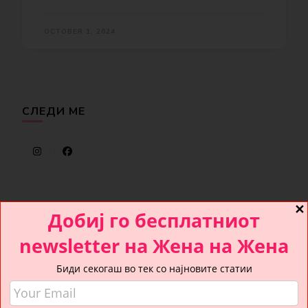
OCTOBER 1, 2024
СЛЕДИ МЕ
✕
Добиј го бесплатниот
ПРЕБАРУВАЈ
newsletter на Жена на Жена
Looking
Биди секогаш во тек со најновите статии
for
Something?