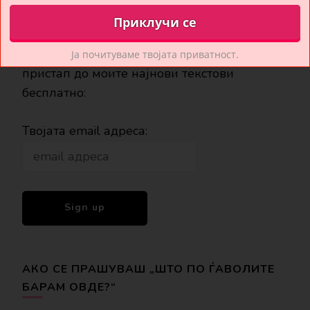
БИДИ СЕКОГАШ ВО ТЕК
Приклучи се на мојот newsletter и добиј
Ја почитуваме твојата приватност.
пристап до моите најнови текстови
бесплатно:
Твојата email адреса:
АКО СЕ ПРАШУВАШ „ШТО ПО ЃАВОЛИТЕ
БАРАМ ОВДЕ?“