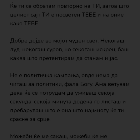
Ќе ти се обратам повторно на ТИ, затоа што
целиот сајт ТИ е посветен ТЕБЕ и на оние
како ТЕБЕ.
Добре дојде во мојот чуден свет. Некогаш
луд, некогаш суров, но секогаш искрен, баш
каква што претентирам да станам и јас.
Не е политичка кампања, овде нема да
читаш за политики, фала Богу. Ама ветувам
дека ќе се потрудам да уживаш секоја
секунда, секоја минута додека го листаш и
пребаруваш што е она што најмногу ќе ти
срасне за срце.
Можеби ќе ме сакаш, можеби ќе ме