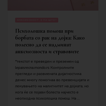
АНКСИОЗНОСТ, Е ПА ШТО?
Психолошка помош при
борбата со рак на дојка: Како
полесно да се надминат
анксиозноста и стравовите
*текстот е преведен и преземен од
lepaisrecna.mondo.rs Контролните
прегледи и развиената дијагностика
денес многу помогнаа во превенцијата и
лекувањето на малигнитет на дојката, но
кога ќе се појави болеста најчесто е
неопходна психолошка помош. На …