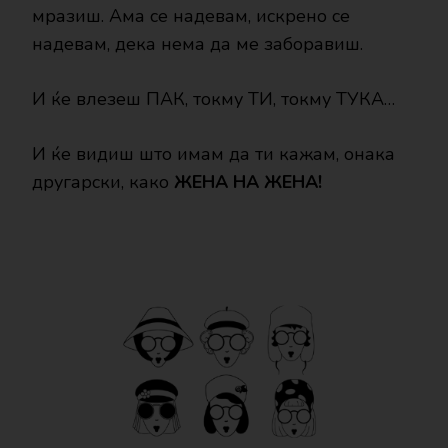
мразиш. Ама се надевам, искрено се
надевам, дека нема да ме заборавиш.
И ќе влезеш ПАК, токму ТИ, токму ТУКА…
И ќе видиш што имам да ти кажам, онака
другарски, како
ЖЕНА НА ЖЕНА!