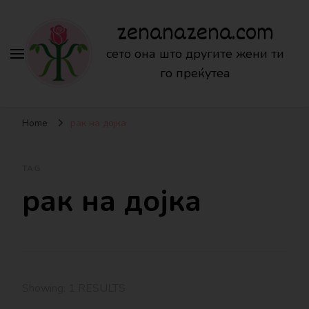
zenanazena.com
сето она што другите жени ти
го преќутеа
Home
рак на дојка
TAG
рак на дојка
Showing: 1 RESULTS