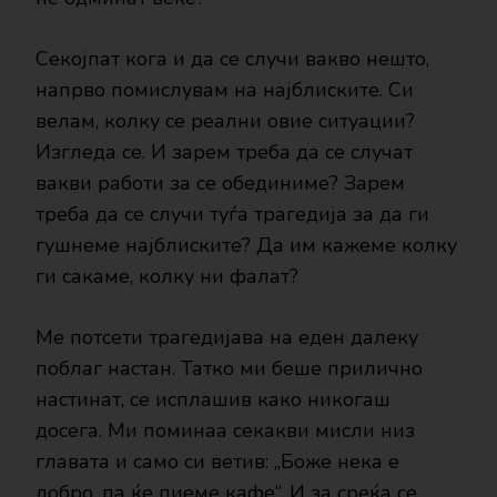
Секојпат кога и да се случи вакво нешто,
напрво помислувам на најблиските. Си
велам, колку се реални овие ситуации?
Изгледа се. И зарем треба да се случат
вакви работи за се обединиме? Зарем
треба да се случи туѓа трагедија за да ги
гушнеме најблиските? Да им кажеме колку
ги сакаме, колку ни фалат?
Ме потсети трагедијава на еден далеку
поблаг настан. Татко ми беше прилично
настинат, се исплашив како никогаш
досега. Ми поминаа секакви мисли низ
главата и само си ветив: „Боже нека е
добро, па ќе пиеме кафе“. И за среќа се