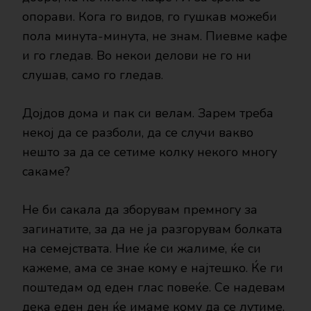
опорави. Кога го видов, го гушкав можеби
пола минута-минута, не знам. Пиевме кафе
и го гледав. Во некои делови не го ни
слушав, само го гледав.
Дојдов дома и пак си велам. Зарем треба
некој да се разболи, да се случи вакво
нешто за да се сетиме колку некого многу
сакаме?
Не би сакала да зборувам премногу за
загинатите, за да не ја разгорувам болката
на семејствата. Ние ќе си жалиме, ќе си
кажеме, ама се знае кому е најтешко. Ќе ги
поштедам од еден глас повеќе. Се надевам
дека еден ден ќе имаме кому да се лутиме,