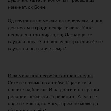
душички. Уште ли колку пат требаше да
изминат, ох Боже.
Од изутрина не можам да поверувам, и цел
ден носам в гради некоја тежина. Уште
неоладена тргедијата, кај Ласкарци, се
случила нова. Уште колку ли трагедии ќе се
случат на ова парче земја?
И за минатата несреќа, голтнав кнедла
.
Сите се возиме во автобус. И јас и ти, и
нашите најблиски. И на долги и на кратки
релации, несвесни за ризиците. А тука се,
овде се. Зошто, по Богу, зарем не може да
нè одминат веќе?