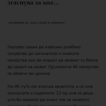
згаснува за миг…
ON
NOVEMBER 23, 2021
LEAVE A COMMENT
СЕ
ВОЗИШ
ВО
АВТОБУС,
СРЕЌЕН
Најпрво сакам да изразам длабоко
ШТО
сочувство до загинатите и нивните
СИ
ДОЖИВЕАЛ
семејства кои ќе мораат да живеат со болка
НОВО
ИСКУСТВО
до крајот на живот. Од ноќеска 46 семејства
ВО
се обоени во црнина.
ЖИВОТОТ
И
СÈ
На 46 луѓе им згаснаа животите, а со нив
ЗГАСНУВА
ЗА
соништата и надежите. 12 од нив се деца,
МИГ…
што би можеле да знаат тие за животот,