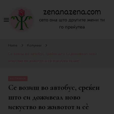
zenanazena.com
сето она што другите жени ти
го преќутеа
Home
Колумни
Се возиш во автобус, среќен што си доживеал ново
искуство во животот и сè згаснува за миг…
КОЛУМНИ
Се возиш во автобус, среќен
што си доживеал ново
искуство во животот и сè