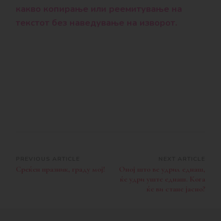
какво копирање или реемитување на
текстот без наведување на изворот.
Post
PREVIOUS ARTICLE
NEXT ARTICLE
Среќен празник, граду мој!
Оној што ве удрил еднаш,
Navigation
ќе удри уште еднаш. Кога
ќе ви стане јасно?