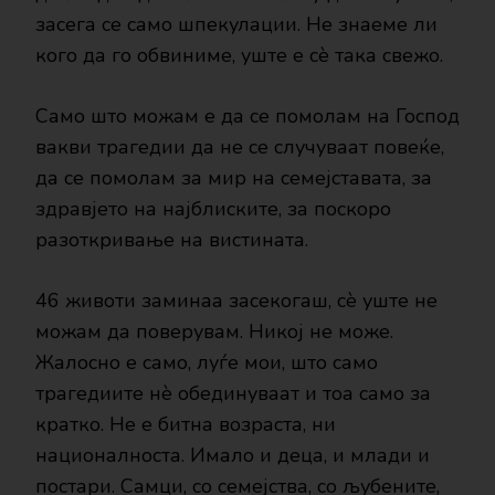
засега се само шпекулации. Не знаеме ли
кого да го обвиниме, уште е сè така свежо.
Само што можам е да се помолам на Господ
вакви трагедии да не се случуваат повеќе,
да се помолам за мир на семејставата, за
здравјето на најблиските, за поскоро
разоткривање на вистината.
46 животи заминаа засекогаш, сè уште не
можам да поверувам. Никој не може.
Жалосно е само, луѓе мои, што само
трагедиите нè обединуваат и тоа само за
кратко. Не е битна возраста, ни
националноста. Имало и деца, и млади и
постари. Самци, со семејства, со љубените,