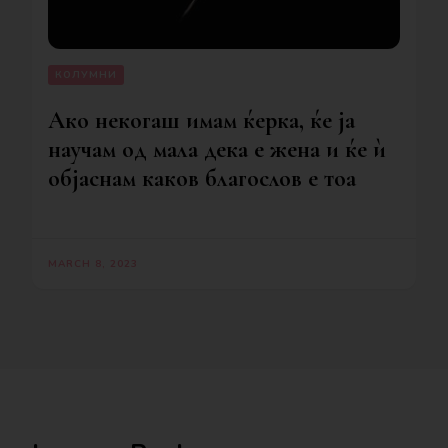
КОЛУМНИ
Ако некогаш имам ќерка, ќе ја
научам од мала дека е жена и ќе ѝ
објаснам каков благослов е тоа
MARCH 8, 2023