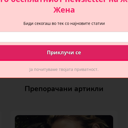
Жена
Биди секогаш во тек со најновите статии
st
VIOUS ARTICLE
а обоила анксиозноста
vigation
Ја почитуваме твојата приватност.
Препорачани артикли