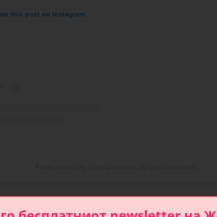
ew this post on Instagram
A post shared by Игор Џамбазов (@igordzambazov)
 го бесплатниот newsletter на Ж