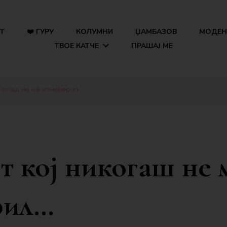
Т
❤️ ГУРУ
КОЛУМНИ
ЏАМБАЗОВ
МОДЕН 
ТВОЕ КАТЧЕ
ПРАШАЈ МЕ
икогаш не ме изневерил…
 кој никогаш не 
рил…