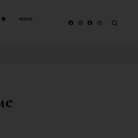
🌍
ЖЕНИ
ме