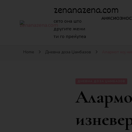
zenanazena.com
АНКСИОЗНОС
сето она што
другите жени
ти го преќутеа
Home
Дневна доза Џамбазов
Алармот кој н
ДНЕВНА ДОЗА ЏАМБАЗОВ
Алармот
изневе