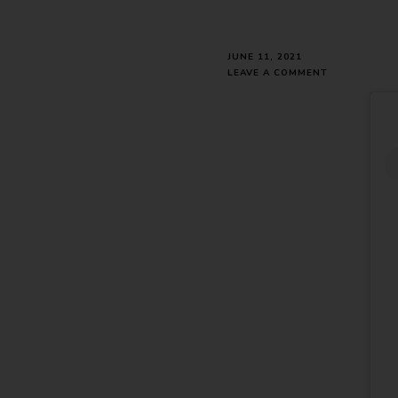
JUNE 11, 2021
ON
LEAVE A COMMENT
АЛАРМОТ
КОЈ
НИКОГАШ
НЕ
МЕ
ИЗНЕВЕРИЛ