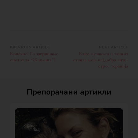
Post
PREVIOUS ARTICLE
NEXT ARTICLE
Конечно! Го завршивме
Како музиката и танцот
Navigation
спотот за “Жаклина”!
станаа моја најдобра анти-
стрес терапија
Препорачани артикли