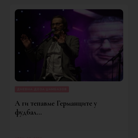
ДНЕВНА ДОЗА ЏАМБАЗОВ
А ги тепавме Германците у
фудбал…