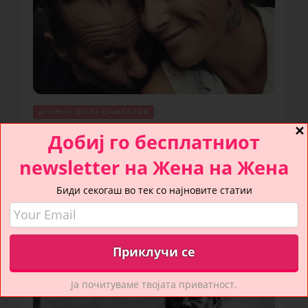
ДНЕВНА ДОЗА ЏАМБАЗОВ
✕
Добиј го бесплатниот
Љубовта е толку добра…
newsletter на Жена на Жена
Биди секогаш во тек со најновите статии
JUNE 28, 2021
Ја почитуваме твојата приватност.