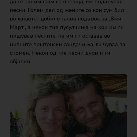
да се занимавам со поезија, им подарував
песни. Голем дел од жените со кои сум бил
во животот добиле таков подарок за „8ми
Март“, а некои тие пусулчиња на кои им ги
пишував песните, па им ги оставав во
нивните поштенски сандачиња, ги чуваа за
спомен. Некои од тие песни дури и ги
објавив…