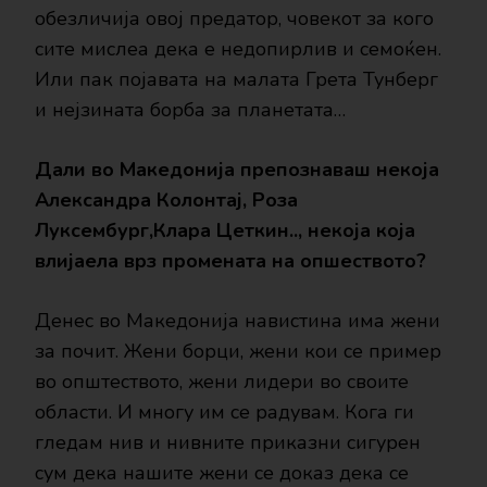
обезличија овој предатор, човекот за кого
сите мислеа дека е недопирлив и семоќен.
Или пак појавата на малата Грета Тунберг
и нејзината борба за планетата…
Дали во Македонија препознаваш некоја
Александра Колонтај, Роза
Луксембург,Клара Цеткин.., некоја која
влијаела врз промената на опшеството?
Денес во Македонија навистина има жени
за почит. Жени борци, жени кои се пример
во општеството, жени лидери во своите
области. И многу им се радувам. Кога ги
гледам нив и нивните приказни сигурен
сум дека нашите жени се доказ дека се