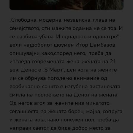
„Слободна, модерна, независна, глава на
семејството, оти мажите одамна не се тоа. И
се разбира убава. И однадвор и одвнатре“,
вели најдобриот шоумен Игор Џамбазов
опишувајки како,според него, треба да
изгледа современата жена, жената на 21
век. Денес е „8 Март“, ден кога на жените
им се обрнува поголемо внимание од
вообичаено, со што е изгубена вистинската
смила на постоењето на Денот на жената.
Од негов агол за жените низ минатото,
сегашноста, за жената борец, мајка, сопруга
и жената која, како понежен пол, треба да
направи светот да биде добро место за