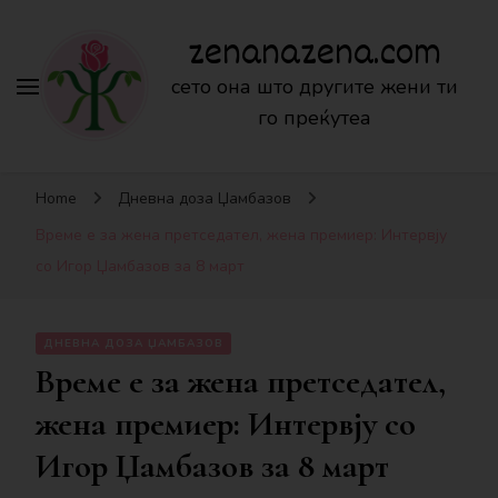
zenanazena.com
сето она што другите жени ти
го преќутеа
Home
Дневна доза Џамбазов
Време е за жена претседател, жена премиер: Интервју
со Игор Џамбазов за 8 март
ДНЕВНА ДОЗА ЏАМБАЗОВ
Време е за жена претседател,
жена премиер: Интервју со
Игор Џамбазов за 8 март