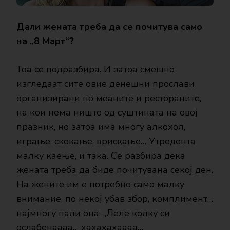
Дали жената треба да се почитува само
на „8 Март“?
Тоа се подразбира. И затоа смешно
изгледаат сите овие денешни прослави
организирани по меаните и рестораните,
на кои нема ништо од суштината на овој
празник, но затоа има многу алкохол,
играње, скокање, врискање… Утредента
малку каење, и така. Се разбира дека
жената треба да биде почитувана секој ден.
На жените им е потребно само малку
внимание, по некој убав збор, комплимент…
најмногу пали она: „Леле колку си
ослабенаааа… хахахахаааа…