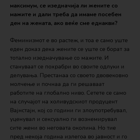
максимум, се изедначија ли жените со
мажите и дали треба да имаме посебен
ден на жената, ако веќе сме еднакви?
Феминизмот е во растеж, и тоа е само уште
еден доказ дека жените се уште се борат за
тотално изедначување со мажите. И
стануваат се похрабри во своите одлуки и
делувања. Престанаа со своето двовековно
молчење и почнаа да ги решаваат
работите на глобално ниво. Сетете се само
на случајот на холивудскиот продуцент
Вајнстајн, кој со години ги злоупотребувал,
уценувал и сексуално ги вознемирувал
сите жени во неговата околина. Но тие
пред некоја година излегоа во јавност и го