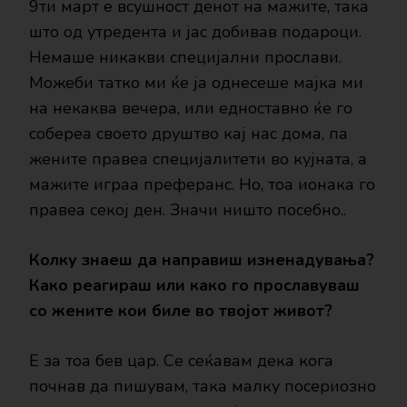
9ти март е всушност денот на мажите, така
што од утредента и јас добивав подароци.
Немаше никакви специјални прослави.
Можеби татко ми ќе ја однесеше мајка ми
на некаква вечера, или едноставно ќе го
собереа своето друштво кај нас дома, па
жените правеа специјалитети во кујната, а
мажите играа преферанс. Но, тоа ионака го
правеа секој ден. Значи ништо посебно..
Колку знаеш да направиш изненадувања?
Како реагираш или како го прославуваш
со жените кои биле во твојот живот?
Е за тоа бев цар. Се сеќавам дека кога
почнав да пишувам, така малку посериозно