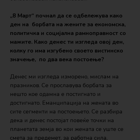
„8 Март“ почнал да се одбележува како
ден на борбата на жените за економска,
политичка и социјална рамноправност со
мажите. Како денес ти изгледа овој ден,
колку го има изгубено своето вистинско
значење, по два века постоење?
Денес ми изгледа изморено, мислам на
празников. Се прославува борбата за
нешто кое одамна е постигнато и
достигнато. Еманципација на жената во
сите сегменти на постоењето. Се разбира
дека и денес постојат повеќе точки на
планетата земја во кои жената се уште се
смета за предемет, за работна сила,