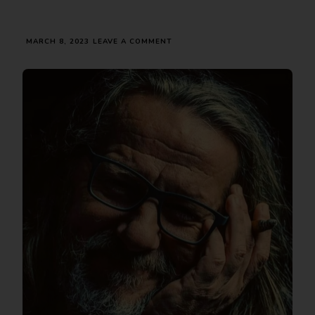
ON
MARCH 8, 2023
LEAVE A COMMENT
ВРЕМЕ
Е
ЗА
ЖЕНА
ПРЕТСЕДАТЕЛ,
ЖЕНА
ПРЕМИЕР:
ИНТЕРВЈУ
СО
ИГОР
ЏАМБАЗОВ
ЗА
8
МАРТ