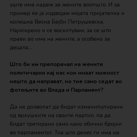
уште има надеж за жените воопшто. И за
пример ќе ја издвојам мојата пријателка и
колешка Весна Бејби Петрушевска.
Најискрено и се восхитувам, за се што
прави во име на жените, а особено за
децата…
Што би им препорачал на жените
политичарки кај нас кои имаат можност
нешто да направат, но тие само седат во
фотељите во Влада и Парламент?
Да не дозволат да бидат изманипулирани
од врхушките на своите партии, па да
бидат третирани само како обични бројки
во парламентот. Тоа што денес ги има на