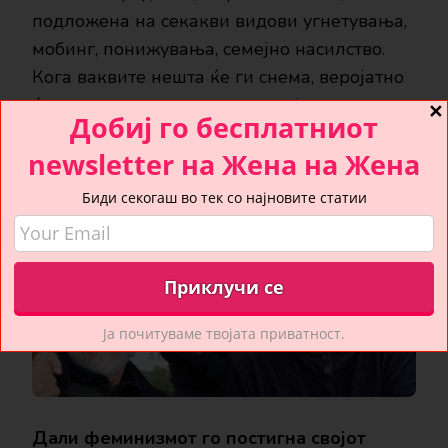
подложена на секакви видови угнетувања,
мобинг, понижувања, семејно насилство.
Кога ваквите нешта ќе ги снема, веројатно
ќе го снема и споменот на овој ден.
✕
Добиј го бесплатниот
newsletter на Жена на Жена
Биди секогаш во тек со најновите статии
Ја почитуваме твојата приватност.
Дали феминизмот го постигна својот