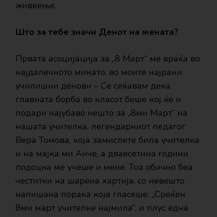
живеење.
Што за тебе значи Денот на жената?
Првата асоцијација за „8 Март“ ме враќа во
најдалечното минато, во моите најрани
училишни денови – Се сеќавам дека
главната борба во класот беше кој ќе и
подари најубаво нешто за „8ми Март“ на
нашата учителка, легендарниот педагог
Вера Томова, која замислете била учителка
и на мајка ми Анче, а дваесетина години
подоцна ме учеше и мене. Тоа обично беа
честитки на шарена хартија, со невешто
напишана порака која гласеше: „Среќен
8ми март учителке најмила“, и плус една