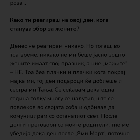
роза…
Како ти реагираш на овој ден, кога
станува збор за жените?
Денес не реагирам никако. Но тогаш, во
тоа време, никако не ми беше јасно зошто
жените имаат свој празник, а ние „мажите“
– НЕ. Тоа беа плачки и плачки кога покрај
мајка ми, тој ден подароци ќе добиеше и
сестра ми Тања. Се сеќавам дека една
година толку многу се налутив, што се
повлеков во својата соба и одбивав да
комуницирам со останатиот свет. После
долги преговори со моите родители, тие ме
убедија дека ден после „8ми Март“, поточно