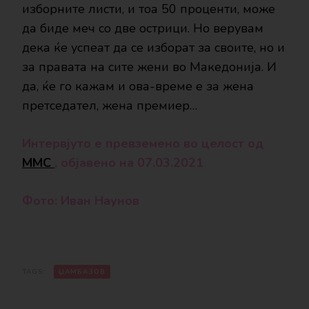
изборните листи, и тоа 50 проценти, може
да биде меч со две острици. Но верувам
дека ќе успеат да се изборат за своите, но и
за правата на сите жени во Македонија. И
да, ќе го кажам и ова-време е за жена
претседател, жена премиер…
Интервјуто е превземено во целост од
ММС
, објавено на 07.03.2021
Фото: Иван Наунов
TAGS:
ЏАМБАЗОВ