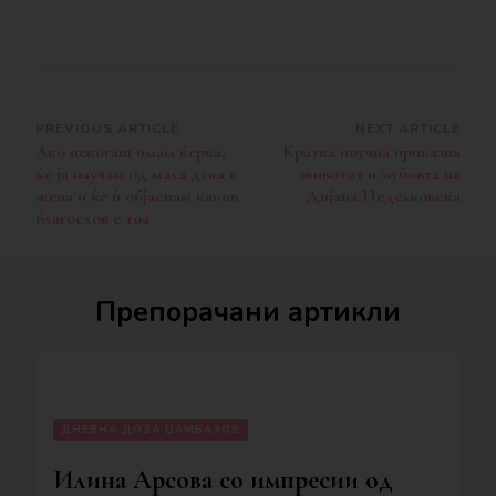
Post
PREVIOUS ARTICLE
NEXT ARTICLE
Ако некогаш имам ќерка,
Kратка поучна приказна
Navigation
ќе ја научам од мала дека е
животот и љубовта на
жена и ќе ѝ објаснам каков
Дијана Неделковска
благослов е тоа
Препорачани артикли
ДНЕВНА ДОЗА ЏАМБАЗОВ
Илина Арсова со импресии од