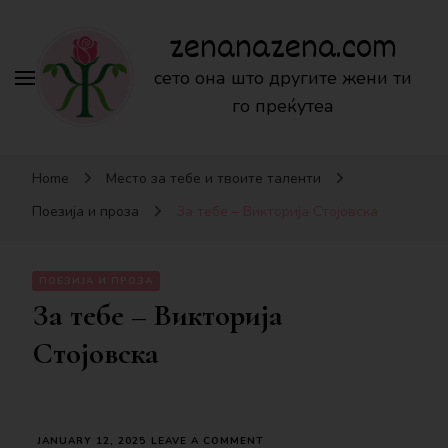
zenanazena.com
сето она што другите жени ти
го преќутеа
Home
Место за тебе и твоите таленти
Поезија и проза
За тебе – Викторија Стојовска
ПОЕЗИЈА И ПРОЗА
За тебе – Викторија
Стојовска
ON
JANUARY 12, 2025
LEAVE A COMMENT