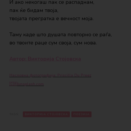
И ако некогаш пак се распаднам,
пак ќе бидам твоја,
твојата прегратка е вечност моја.
Таму каде што душата повторно се раѓа,
во твоите раце сум своја, сум нова.
Автор:
Викторија Стојовска
Насловна фотографија: Priscilla Du Preez
🇨🇦/unsplash.com
TAGS:
ВИКТОРИЈА СТОЈОВСКА
ПОЕЗИЈА