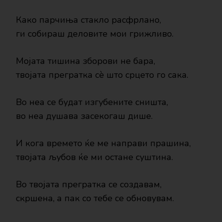
Како парчиња стакло расфрлано,
ги собираш деловите мои грижливо.
Мојата тишина зборови не бара,
твојата прегратка сè што срцето го сака.
Во неа се будат изгубените сништа,
во неа душава засекогаш дише.
И кога времето ќе ме направи прашина,
твојата љубов ќе ми остане суштина.
Во твојата прегратка се создавам,
скршена, а пак со тебе се обновувам.