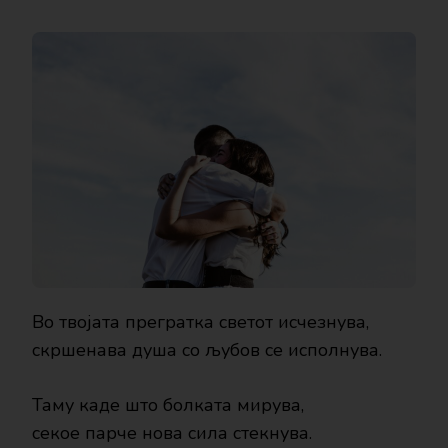
ЗА
ТЕБЕ
–
ВИКТОРИЈА
СТОЈОВСКА
Во твојата прегратка светот исчезнува,
скршенава душа со љубов се исполнува.
Таму каде што болката мирува,
секое парче нова сила стекнува.