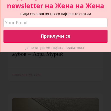
newsletter на Жена на Жена
Биди секогаш во тек со најновите статии
ПОЕЗИЈА И ПРОЗА
Дневна доза поезија: Барајќи
Ја почитуваме твојата приватност.
љубов – Азра Муриќ
FEBRUARY 20, 2023