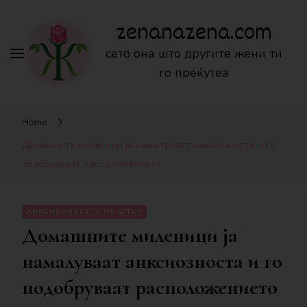
zenanazena.com
сето она што другите жени ти
го преќутеа
Home
Домашните миленици ја намалуваат анксиозноста и го
подобруваат расположението
АНКСИОЗНОСТ, Е ПА ШТО?
Домашните миленици ја
намалуваат анксиозноста и го
подобруваат расположението