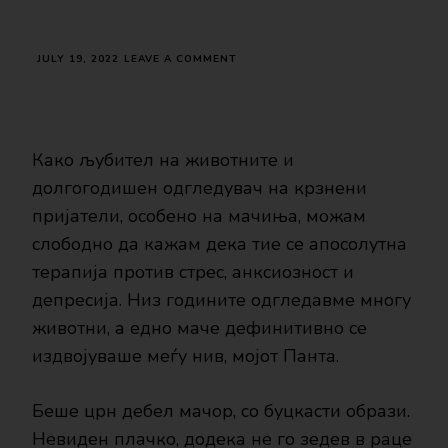
ON
JULY 19, 2022
LEAVE A COMMENT
ДОМАШНИТЕ
МИЛЕНИЦИ
ЈА
НАМАЛУВААТ
АНКСИОЗНОСТА
Како љубител на животните и
И
долгогодишен одгледувач на крзнени
ГО
ПОДОБРУВААТ
пријатели, особено на мачиња, можам
РАСПОЛОЖЕНИЕТО
слободно да кажам дека тие се апосолутна
терапија против стрес, анксиозност и
депресија. Низ годините одгледавме многу
животни, а едно маче дефинитивно се
издвојуваше меѓу нив, мојот Панта.
Беше црн дебел мачор, со буцкасти образи.
Невиден плачко, додека не го зедев в раце