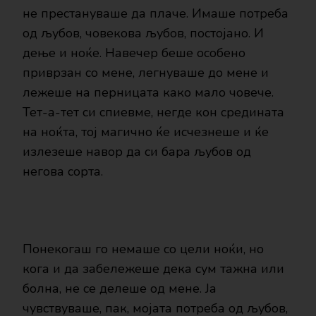
не престануваше да плаче. Имаше потреба
од љубов, човекова љубов, постојано. И
дење и ноќе. Навечер беше особено
приврзан со мене, легнуваше до мене и
лежеше на перницата како мало човече.
Тет-а-тет си спиевме, негде кон средината
на ноќта, тој магично ќе исчезнеше и ќе
излезеше навор да си бара љубов од
негова сорта.
Понекогаш го немаше со цели ноќи, но
кога и да забележеше дека сум тажна или
болна, не се делеше од мене. Ја
чувствуваше, пак, мојата потреба од љубов,