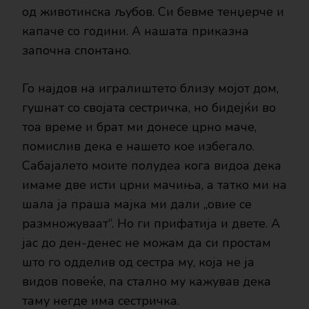
од животинска љубов. Си бевме тенџерче и
капаче со години. А нашата приказна
започна спонтано.
Го најдов на игралиштето близу мојот дом,
гушнат со својата сестричка, но бидејќи во
тоа време и брат ми донесе црно маче,
помислив дека е нашето кое избегало.
Сабајалето моите полудеа кога видоа дека
имаме две исти црни мачиња, а татко ми на
шала ја праша мајка ми дали „овие се
размножуваат“. Но ги прифатија и двете. А
јас до ден-денес не можам да си простам
што го одделив од сестра му, која не ја
видов повеќе, па стално му кажував дека
таму негде има сестричка.