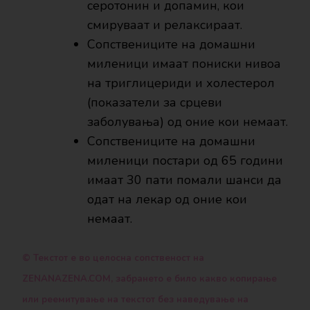
серотонин и допамин, кои
смируваат и релаксираат.
Сопствениците на домашни
миленици имаат пониски нивоа
на триглицериди и холестерол
(показатели за срцеви
заболувања) од оние кои немаат.
Сопствениците на домашни
миленици постари од 65 години
имаат 30 пати помали шанси да
одат на лекар од оние кои
немаат.
© Текстот е во целосна сопственост на
ZENANAZENA.COM, забрането е било какво копирање
или реемитување на текстот без наведување на