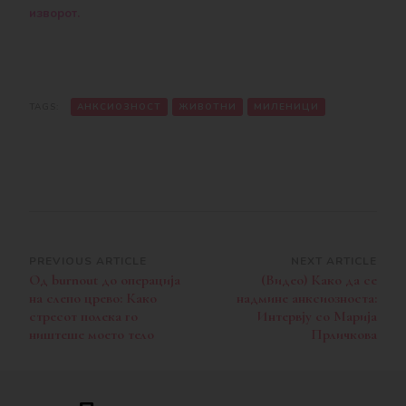
изворот.
TAGS:
АНКСИОЗНОСТ
ЖИВОТНИ
МИЛЕНИЦИ
Post
PREVIOUS ARTICLE
NEXT ARTICLE
Од burnout до операција
(Видео) Како да се
Navigation
на слепо црево: Како
надмине анксиозноста:
стресот полека го
Интервју со Марија
ништеше моето тело
Прличкова