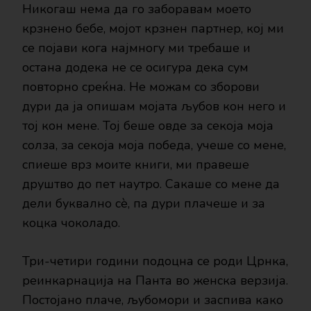
Никогаш нема да го заборавам моето
крзнено бебе, мојот крзнен партнер, кој ми
се појави кога најмногу ми требаше и
остана додека не се осигура дека сум
повторно среќна. Не можам со зборови
дури да ја опишам мојата љубов кон него и
тој кон мене. Тој беше овде за секоја моја
солза, за секоја моја победа, учеше со мене,
спиеше врз моите книги, ми правеше
друштво до пет наутро. Сакаше со мене да
дели буквално сè, па дури плачеше и за
коцка чоколадо.
Три-четири години подоцна се роди Црнка,
реинкарнација на Панта во женска верзија.
Постојано плаче, љубомори и заспива како