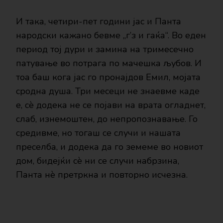
И така, четири-пет години јас и Панта
народски кажано бевме „г’з и гаќа“. Во еден
период тој дури и замина на тримесечно
патување во потрага по мачешка љубов. И
тоа баш кога јас го пронајдов Емил, мојата
сродна душа. Три месеци не знаевме каде
е, сè додека не се појави на врата огладнет,
слаб, изнемоштен, до непропознавање. Го
средивме, но тогаш се случи и нашата
преселба, и додека да го земеме во новиот
дом, бидејќи сè ни се случи набрзина,
Панта нè претркна и повторно исчезна.