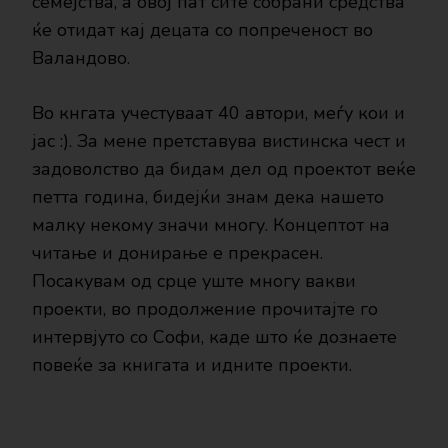
семејства, а овој пат сите собрани средства
ќе отидат кај децата со попреченост во
Валандово.
Во кнгата учестуваат 40 автори, меѓу кои и
јас :). За мене претставува вистинска чест и
задоволство да бидам дел од проектот веќе
петта година, бидејќи знам дека нашето
малку некому значи многу. Концептот на
читање и донирање е прекрасен.
Посакувам од срце уште многу вакви
проекти, во продолжение прочитајте го
интервјуто со Софи, каде што ќе дознаете
повеќе за книгата и идните проекти.