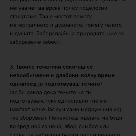
негуваме таа врска, толку поцелосни
стануваме. Таа е мостот помеѓу
материјалното и духовното, помеѓу телото
и душата. Заборавајќи ја природата, ние се
забораваме себеси.
3. Твоите тематики секогаш се
невообичаени и длабоки, колку време
однапред ја подготвуваш темата?
Јас би рекла дека темите не ги
подготвувам, туку едноставно тие ме
наоѓаат мене. Јас сум само медиум низ кој
тие зборуваат. Понекогаш идејата ме буди
во сред ноќ со некој збор, симбол или
слика, па набрзина барам лист и пенкало