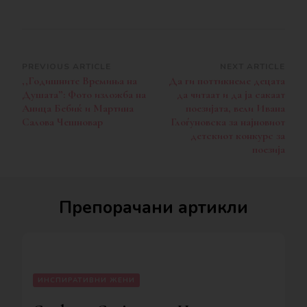
Post
PREVIOUS ARTICLE
NEXT ARTICLE
,,Годишните Времиња на
Да ги поттикнеме децата
Navigation
Душата”: Фото изложба на
да читаат и да ја сакаат
Аница Бебиќ и Мартина
поезијата, вели Ивана
Салова Чешновар
Глоѓуновска за најновиот
детскиот конкурс за
поезија
Препорачани артикли
ИНСПИРАТИВНИ ЖЕНИ