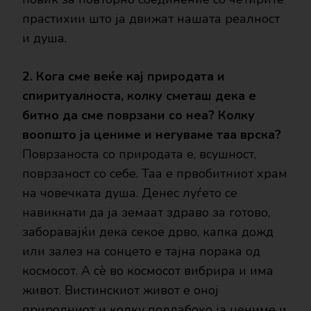
прастихии што ја движат нашата реалност
и душа.
2. Кога сме веќе кај природата и
спиритуалноста, колку сметаш дека е
битно да сме поврзани со неа? Колку
воопшто ја цениме и негуваме таа врска?
Поврзаноста со природата е, всушност,
поврзаност со себе. Таа е првобитниот храм
на човечката душа. Денес луѓето се
навикнати да ја земаат здраво за готово,
заборавајќи дека секое дрво, капка дожд
или залез на сонцето е тајна порака од
космосот. А сѐ во космосот вибрира и има
живот. Вистинскиот живот е оној
природниот и колку подлабоко ја цениме и