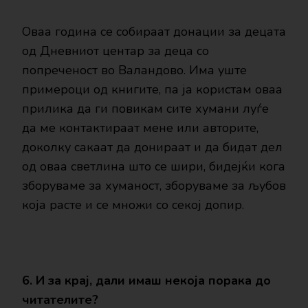
Оваа година се собираат донации за децата
од Дневниот центар за деца со
попреченост во Валандово. Има уште
примероци од книгите, па ја користам оваа
прилика да ги повикам сите хумани луѓе
да ме контактираат мене или авторите,
доколку сакаат да донираат и да бидат дел
од оваа светлина што се шири, бидејќи кога
зборуваме за хуманост, зборуваме за љубов
која расте и се множи со секој допир.
6. И за крај, дали имаш некоја порака до
читателите?