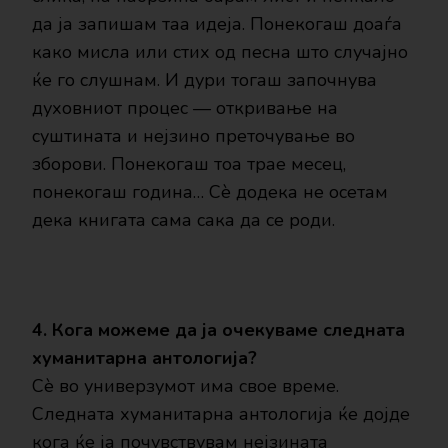
да ја запишам таа идеја. Понекогаш доаѓа
како мисла или стих од песна што случајно
ќе го слушнам. И дури тогаш започнува
духовниот процес — откривање на
суштината и нејзино преточување во
зборови. Понекогаш тоа трае месец,
понекогаш година… Сè додека не осетам
дека книгата сама сака да се роди.
4. Кога можеме да ја очекуваме следната
хуманитарна антологија?
Сè во универзумот има свое време.
Следната хуманитарна антологија ќе дојде
кога ќе ја почувствувам нејзината