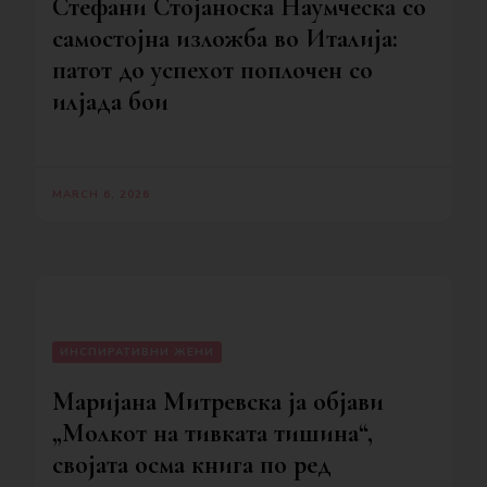
Стефани Стојаноска Наумческа со
самостојна изложба во Италија:
патот до успехот поплочен со
илјада бои
MARCH 6, 2026
ИНСПИРАТИВНИ ЖЕНИ
Маријана Митревска ја објави
„Молкот на тивката тишина“,
својата осма книга по ред