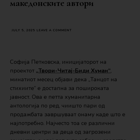
македонските автори
ON
JULY 5, 2025
LEAVE A COMMENT
ИЗЛЕЗЕ
ОД
ПЕЧАТ
„ТАНЦОТ
НА
Софија Петковска, иницијаторот на
СТИХИИТЕ“:
проектот
„Твори-Читај-Биди Хуман“
,
УШТЕ
ЕДНА
минатиот месец објави дека „Танцот на
ХУМАНИТАРНА
АКЦИЈА
стихиите“ е достапна за пошироката
НА
јавност. Ова е петта хуманитарна
МАКЕДОНСКИТЕ
АВТОРИ
антологија по ред, чиишто пари од
продажбата завршуваат онаму каде што е
најпотребно. Најчесто тоа се различни
дневни центри за деца од загрозени