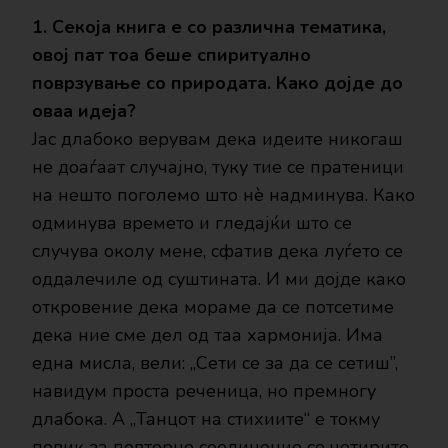
1. Секоја книга е со различна тематика,
овој пат тоа беше спиритуално
поврзување со природата. Како дојде до
оваа идеја?
Јас длабоко верувам дека идеите никогаш
не доаѓаат случајно, туку тие се пратеници
на нешто поголемо што нè надминува. Како
одминува времето и гледајќи што се
случува околу мене, сфатив дека луѓето се
оддалечиле од суштината. И ми дојде како
откровение дека мораме да се потсетиме
дека ние сме дел од таа хармонија. Има
една мисла, вели: ,,Сети се за да се сетиш”,
навидум проста реченица, но премногу
длабока. А „Танцот на стихиите“ е токму
повик за повторно соединение со четирите