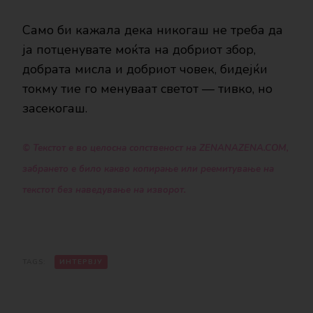
Само би кажала дека никогаш не треба да
ја потценувате моќта на добриот збор,
добрата мисла и добриот човек, бидејќи
токму тие го менуваат светот — тивко, но
засекогаш.
© Текстот е во целосна сопственост на ZENANAZENA.COM,
забрането е било какво копирање или реемитување на
текстот без наведување на изворот.
TAGS:
ИНТЕРВЈУ