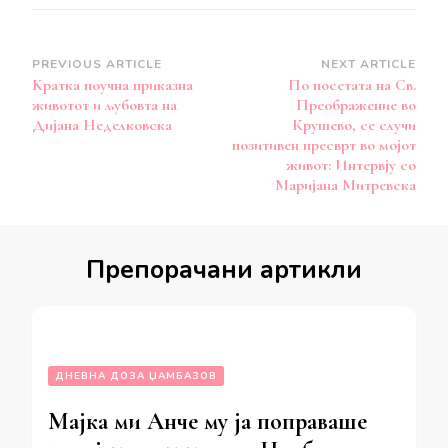
Post
PREVIOUS ARTICLE
NEXT ARTICLE
Kратка поучна приказна
По посетата на Св.
Navigation
животот и љубовта на
Преображение во
Дијана Неделковска
Крушево, се случи
позитивен пресврт во мојот
живот: Интервју со
Маријана Митревска
Препорачани артикли
ДНЕВНА ДОЗА ЏАМБАЗОВ
Мајка ми Анче му ја поправаше