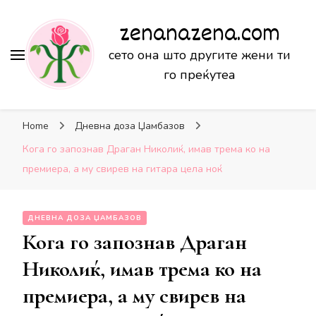
zenanazena.com
сето она што другите жени ти
го преќутеа
Home
Дневна доза Џамбазов
Кога го запознав Драган Николиќ, имав трема ко на
премиера, а му свирев на гитара цела ноќ
ДНЕВНА ДОЗА ЏАМБАЗОВ
Кога го запознав Драган
Николиќ, имав трема ко на
премиера, а му свирев на