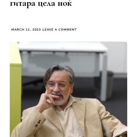
гитара цела ноќ
ON
MARCH 11, 2023
LEAVE A COMMENT
КОГА
ГО
ЗАПОЗНАВ
ДРАГАН
НИКОЛИЌ,
ИМАВ
ТРЕМА
КО
НА
ПРЕМИЕРА,
А
МУ
СВИРЕВ
НА
ГИТАРА
ЦЕЛА
НОЌ