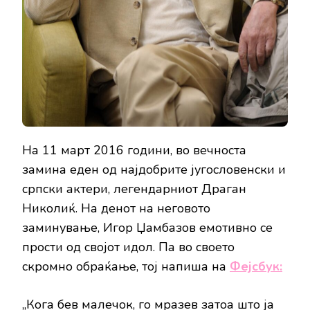
На 11 март 2016 години, во вечноста
замина еден од најдобрите југословенски и
српски актери, легендарниот Драган
Николиќ. На денот на неговото
заминување, Игор Џамбазов емотивно се
прости од својот идол. Па во своето
скромно обраќање, тој напиша на
Фејсбук:
„Кога бев малечок, го мразев затоа што ја