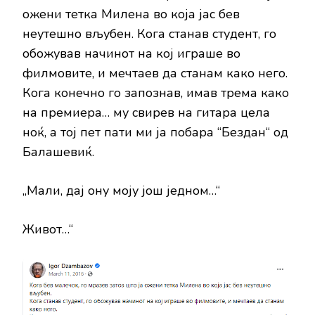
ожени тетка Милена во која јас бев
неутешно вљубен. Кога станав студент, го
обожував начинот на кој играше во
филмовите, и мечтаев да станам како него.
Кога конечно го запознав, имав трема како
на премиера… му свирев на гитара цела
ноќ, а тој пет пати ми ја побара “Бездан“ од
Балашевиќ.
„Мали, дај ону моју још једном…“
Живот…“