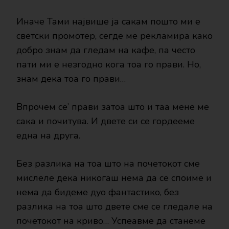
Иначе Тами највише ја сакам пошто ми е
светски промотер, сегде ме рекламира како
добро знам да гледам на кафе, па често
пати ми е незгодно кога тоа го прави. Но,
знам дека тоа го прави…
Впрочем се’ прави затоа што и таа мене ме
сака и почитува. И двете си се гордееме
една на друга.
Без разлика на тоа што на почетокот сме
мислеле дека никогаш нема да се споиме и
нема да бидеме дуо фантастико, без
разлика на тоа што двете сме се гледале на
почетокот на криво… Успеавме да станеме