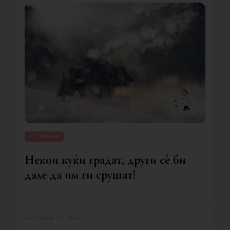
КОЛУМНИ
Некои куќи градат, други сè би
дале да им ги срушат!
OCTOBER 22, 2020