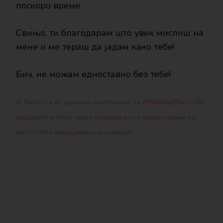
поскоро време.
Свињо, ти благодарам што увек мислиш на
мене и ме тераш да јадам како тебе!
Бич, не можам едноставно без тебе!
© Текстот е во целосна сопственост на ZENANAZENA.COM,
забрането е било какво копирање или реемитување на
текстот без наведување на изворот.