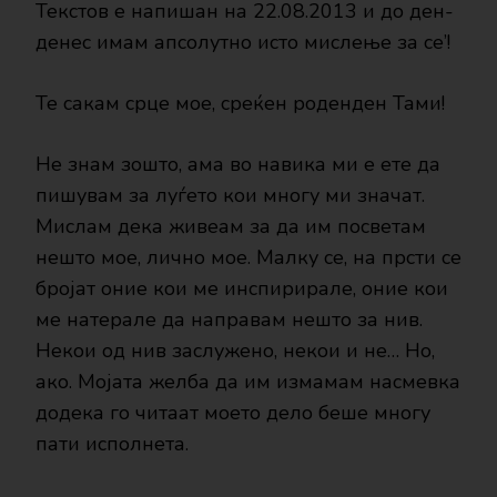
Текстов е напишан на 22.08.2013 и до ден-
денес имам апсолутно исто мислење за се’!
Те сакам срце мое, среќен роденден Тами!
Не знам зошто, ама во навика ми е ете да
пишувам за луѓето кои многу ми значат.
Мислам дека живеам за да им посветам
нешто мое, лично мое. Малку се, на прсти се
бројат оние кои ме инспирирале, оние кои
ме натерале да направам нешто за нив.
Некои од нив заслужено, некои и не… Но,
ако. Мојата желба да им измамам насмевка
додека го читаат моето дело беше многу
пати исполнета.