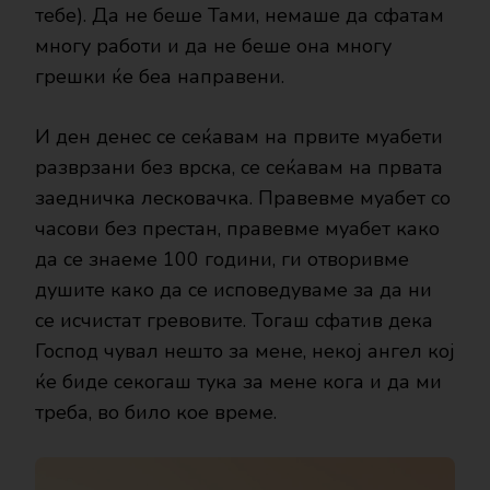
тебе). Да не беше Тами, немаше да сфатам
многу работи и да не беше она многу
грешки ќе беа направени.
И ден денес се сеќавам на првите муабети
разврзани без врска, се сеќавам на првата
заедничка лесковачка. Правевме муабет со
часови без престан, правевме муабет како
да се знаеме 100 години, ги отворивме
душите како да се исповедуваме за да ни
се исчистат гревовите. Тогаш сфатив дека
Господ чувал нешто за мене, некој ангел кој
ќе биде секогаш тука за мене кога и да ми
треба, во било кое време.