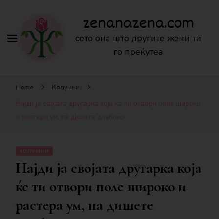
zenanazena.com
сето она што другите жени ти
го преќутеа
Home
Колумни
Најди ја својата другарка која ќе ти отвори поле широко
и растера ум, па дишете длабоко
КОЛУМНИ
Најди ја својата другарка која
ќе ти отвори поле широко и
растера ум, па дишете