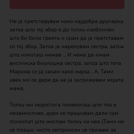
Не ја претставувам како најдобра другарка,
затоа што тој збор е до толку изобличен
што би било греота и срам да ја претставам
со тој збор. Затоа ја нарекувам сестра, затоа
што никогаш немав … И нема да имам
вистинска биолошка сестра, затоа што тета
Марина си ја сакам како мајка… А, Тами
увек ми се дере да не ја загрижувам мојата
мама.
Толку ми недостига понекогаш што тоа е
незамисливо, дури се прашувам дали сум
психопат што мислам толку на неа (Тами не
се плаши, чисто сестрински се грижам за