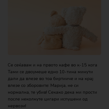
Се сеќавам и на првото кафе во к-15 кога
Тами се двоумеше едно 10-тина минути
дали да влезе во тоа биртииче и на крај
влезе со зборовите: Марија, не си
нормална, те убив! Секако дека ми прости
после неколкуте цигари испушени од
нервози!