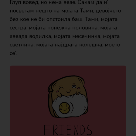
Глуп вовед, но нема везе. Сакам да и’
посветам нешто на мојата Тами, девојчето
без кое не би опстоила баш. Тами, мојата
сестра, мојата понежна половина, мојата
ѕвезда водилка, мојата месечинка, мојата
светлина, мојата најдрага колешка, моето
се’.