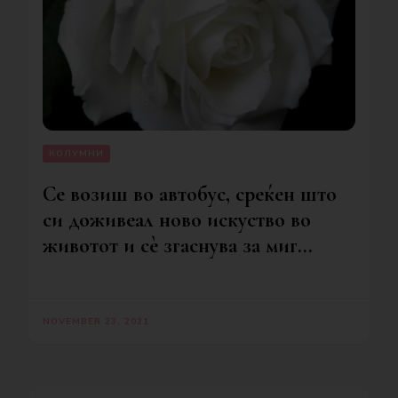
КОЛУМНИ
Се возиш во автобус, среќен што
си доживеал ново искуство во
животот и сè згаснува за миг…
NOVEMBER 23, 2021