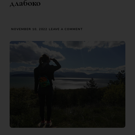
длабоко
ON
NOVEMBER 10, 2022
LEAVE A COMMENT
НАЈДИ
ЈА
СВОЈАТА
ДРУГАРКА
КОЈА
ЌЕ
ТИ
ОТВОРИ
ПОЛЕ
ШИРОКО
И
РАСТЕРА
УМ,
ПА
ДИШЕТЕ
ДЛАБОКО