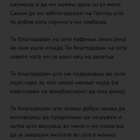
насмееш и да ми кажеш дека си уз мене.
Сакам да му заблагодарам на Господ што
те добив кога најмногу ми требаше.
Ти благодарам на сите кафиња, знам дека
ќе има уште илјада. Ти благодарам на сите
совети кога ми се како кец на десетка.
Ти благодарам што ме подржуваш во сите
луди чуда за кои некои немаат муда (се
извинувам на вокабуаларот, да има рима).
Ти благодарам што знаеш добро некад да
мотивираш да продолжам да пишувам и
затоа што веруваш во мене и ми помагаш
да ја завршам книгата во што е можно