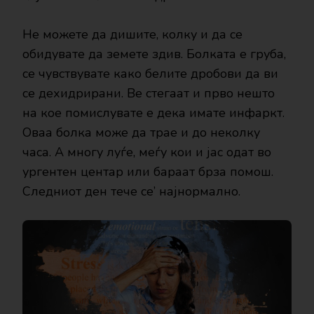
Не можете да дишите, колку и да се
обидувате да земете здив. Болката е груба,
се чувствувате како белите дробови да ви
се дехидрирани. Ве стегаат и прво нешто
на кое помислувате е дека имате инфаркт.
Оваа болка може да трае и до неколку
часа. А многу луѓе, меѓу кои и јас одат во
ургентен центар или бараат брза помош.
Следниот ден тече се’ најнормално.