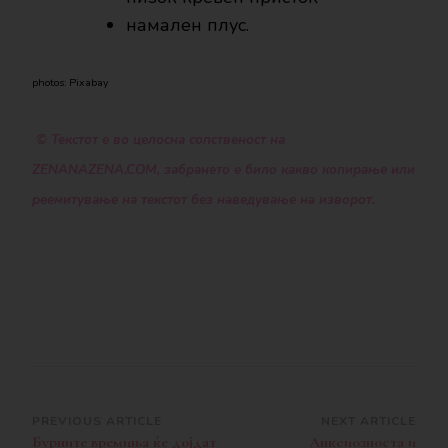
намален плус.
photos: Pixabay
© Текстот е во целосна сопственост на
ZENANAZENA.COM, забрането е било какво копирање или
реемитување на текстот без наведување на изворот.
Post
PREVIOUS ARTICLE
NEXT ARTICLE
Бурните времиња ќе дојдат
Анксиозноста и