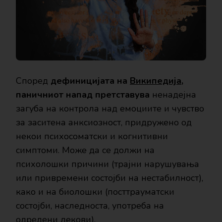
Според
дефиницијата на
Википедија
,
паничниот напад претставува
ненадејна
загуба на контрола над емоциите и чувство
за заситена анксиозност, придружено од
некои психосоматски и когнитивни
симптоми. Може да се должи на
психолошки причини (трајни нарушувања
или привремени состојби на нестабилност),
како и на биолошки (посттрауматски
состојби, наследноста, употреба на
одредени лекови).