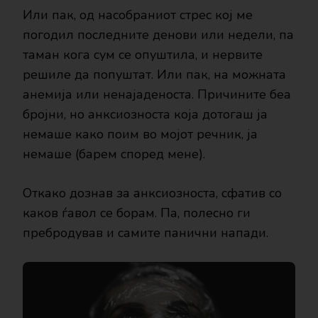
Или пак, од насобраниот стрес кој ме
погодил последните денови или недели, па
таман кога сум се опуштила, и нервите
решиле да попуштат. Или пак, на можната
анемија или ненајаденоста. Причините беа
бројни, но анксиозноста која дотогаш ја
немаше како поим во мојот речник, ја
немаше (барем според мене).
Откако дознав за анксиозноста, сфатив со
каков ѓавол се борам. Па, полесно ги
пребродував и самите панични напади.