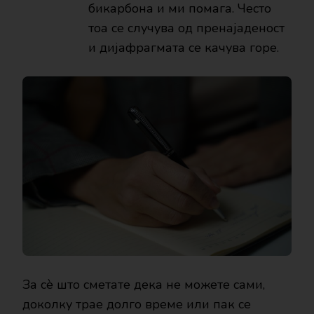
бикарбона и ми помага. Често
тоа се случува од пренајаденост
и дијафрагмата се качува горе.
За сѐ што сметате дека не можете сами,
доколку трае долго време или пак се