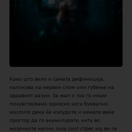
Како што вели и самата дефиниција,
наликува на нервен слом или губење на
здравиот разум. За жал и тоа го имам
почувствувано, односно кога буквално
мислите дека ќе излудите и немате веќе
простор да го акумилурате, ниту во
мозочните келии, оној сиот стрес кој ви се