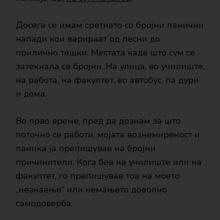
Досега се имам сретнато со бројни панични
напади кои варираат од лесни до
прилично тешки. Местата каде што сум се
затекнала се бројни. На улица, во училиште,
на работа, на факултет, во автобус, па дури
и дома.
Во прво време, пред да дознам за што
поточно се работи, мојата вознемиреност и
паника ја препишував на бројни
причинители. Кога бев на училиште или на
факултет, го препишував тоа на моето
„незнаење“ или немањето доволно
самодоверба.