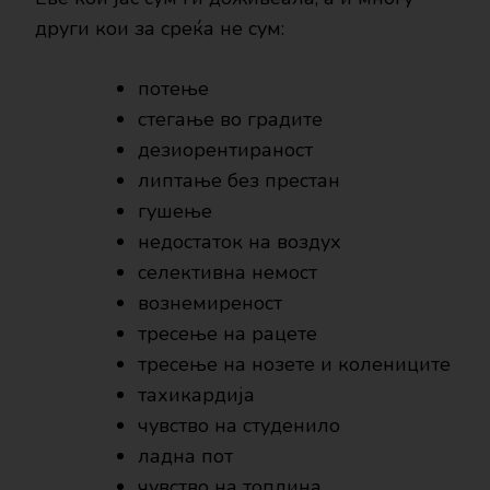
други кои за среќа не сум:
потење
стегање во градите
дезиорентираност
липтање без престан
гушење
недостаток на воздух
селективна немост
вознемиреност
тресење на рацете
тресење на нозете и колениците
тахикардија
чувство на студенило
ладна пот
чувство на топлина