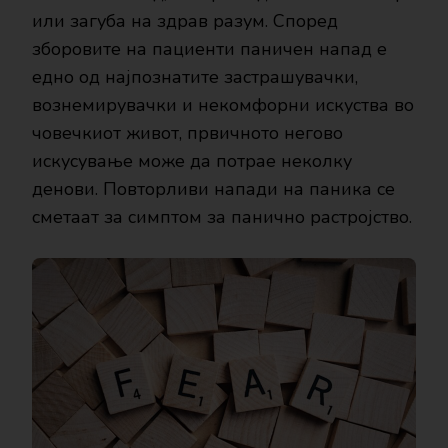
или загуба на здрав разум. Според
зборовите на пациенти паничен напад е
едно од најпознатите застрашувачки,
вознемирувачки и некомфорни искуства во
човечкиот живот, првичното негово
искусување може да потрае неколку
денови. Повторливи напади на паника се
сметаат за симптом за панично растројство.