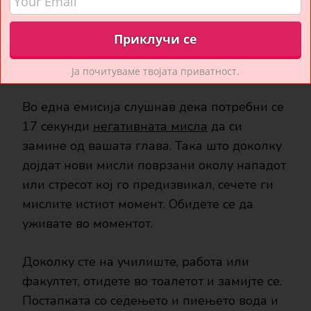
Ја почитуваме твојата приватност.
Во една емисија слушнав дека потребни се
17 секунди
негативната мисла
да си
замине од вашата глава. Така што доколку
дојдат нови мисли поврзани околу нападот
или стресот кој го предизвикал, сечете ги
мислите истиот момент. Обидете се да
уживате во моментот.
Доколку сте на училиште, работа или
факултет, отидете во тоалетот и замијте се.
Постапката со седењето и пиењето вода и