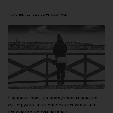
ON
NOVEMBER 12, 2020
LEAVE A COMMENT
ПАНИЧНИ
НАПАДИ,
ЗОШТО
СЕ
ЈАВУВААТ
И
КАКО
ДА
СЕ
СПРАВИТЕ
СО
НИВ?
Најпрво морам да предупредам дека не
сум стручно лице, односно психолог или
психијатар,
но сум паталец.