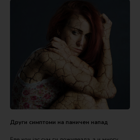
Други симптоми на паничен напад
Еве кои јас сум ги доживеала, а и многу