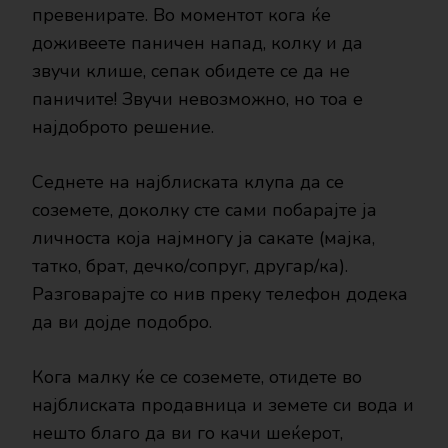
превенирате. Во моментот кога ќе
доживеете паничен напад, колку и да
звучи клише, сепак обидете се да не
паничите! Звучи невозможно, но тоа е
најдоброто решение.
Седнете на најблиската клупа да се
соземете, доколку сте сами побарајте ја
личноста која најмногу ја сакате (мајка,
татко, брат, дечко/сопруг, другар/ка).
Разговарајте со нив преку телефон додека
да ви дојде подобро.
Кога малку ќе се соземете, отидете во
најблиската продавница и земете си вода и
нешто благо да ви го качи шеќерот,