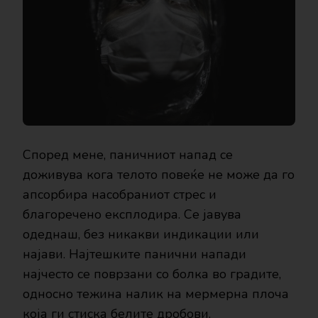
Според мене, паничниот напад се
доживува кога телото повеќе не може да го
апсорбира насобраниот стрес и
благоречено експлодира. Се јавува
одеднаш, без никакви индикации или
најави. Најтешките панични напади
најчесто се поврзани со болка во градите,
односно тежина налик на мермерна плоча
која ги стиска белите дробови.