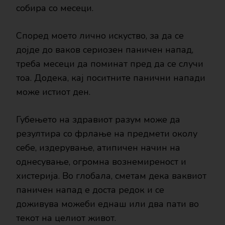
собира со месеци.
Според моето лично искуство, за да се
дојде до ваков сериозен паничен напад,
треба месеци да поминат пред да се случи
тоа. Додека, кај поситните панични напади
може истиот ден.
Губењето на здравиот разум може да
резултира со фрлање на предмети околу
себе, издерување, атипичен начин на
однесување, огромна вознемиреност и
хистерија. Во глобала, сметам дека ваквиот
паничен напад е доста редок и се
доживува можеби еднаш или два пати во
текот на целиот живот.