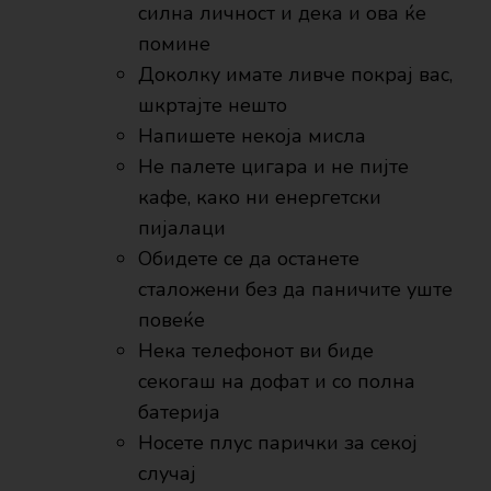
силна личност и дека и ова ќе
помине
Доколку имате ливче покрај вас,
шкртајте нешто
Напишете некоја мисла
Не палете цигара и не пијте
кафе, како ни енергетски
пијалаци
Обидете се да останете
сталожени без да паничите уште
повеќе
Нека телефонот ви биде
секогаш на дофат и со полна
батерија
Носете плус парички за секој
случај