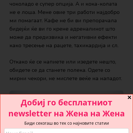
чоколадо е супер опција. А и кока-колата
не е лоша. Мене овие три работи најдобро
ми помагаат. Кафе не би ви препорачала
бидејќи ќе ви го крене адреналинот што
може да предизвика и негативни ефекти
како тресење на рацете, тахикардија и сл.
Откако ќе се напиете или изедете нешто,
обидете се да станете полека. Одете со
мирни чекори, не мислете веќе на нападот.
✕
Добиј го бесплатниот
newsletter на Жена на Жена
Биди секогаш во тек со најновите статии