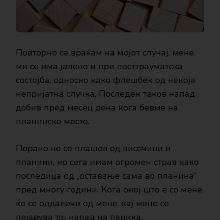
Повторно се враќам на мојот случај, мене
ми се има јавено и при посттрауматска
состојба, односно како флешбек од некоја
непријатна случка. Последен таков напад
добив пред месец дена кога бевме на
планинско место.
Порано не се плашев од височини и
планини, но сега имам огромен страв како
последица од „оставање сама во планина“
пред многу години. Кога оној што е со мене,
ќе се оддалечи од мене, кај мене се
појавува тој напад на паника.