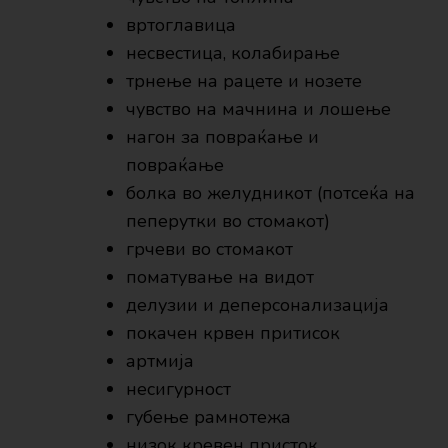
вртоглавица
несвестица, колабирање
трнење на рацете и нозете
чувство на мачнина и лошење
нагон за повраќање и
повраќање
болка во желудникот (потсеќа на
пеперутки во стомакот)
грчеви во стомакот
поматување на видот
делузии и деперсонализација
покачен крвен притисок
артмија
несигурност
губење рамнотежа
низок кревен присток