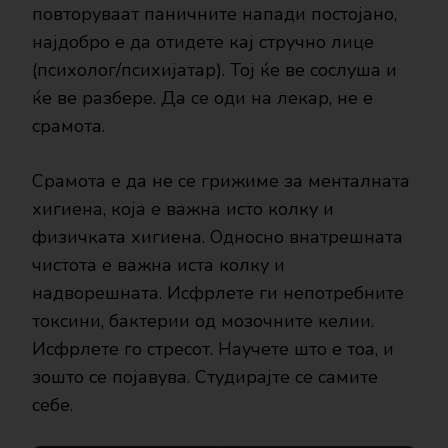
повторуваат паничните напади постојано,
најдобро е да отидете кај стручно лице
(психолог/психијатар). Тој ќе ве сослуша и
ќе ве разбере. Да се оди на лекар, не е
срамота.
Срамота е да не се грижиме за менталната
хигиена, која е важна исто колку и
физичката хигиена. Односно внатрешната
чистота е важна иста колку и
надворешната. Исфрлете ги непотребните
токсини, бактерии од мозочните келии.
Исфрлете го стресот. Научете што е тоа, и
зошто се појавува. Студирајте се самите
себе.