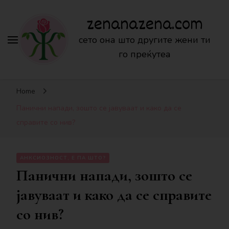
zenanazena.com
сето она што другите жени ти
го преќутеа
Home
Панични напади, зошто се јавуваат и како да се
справите со нив?
АНКСИОЗНОСТ, Е ПА ШТО?
Панични напади, зошто се
јавуваат и како да се справите
со нив?