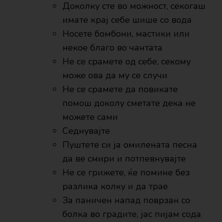
Доколку сте во можност, секогаш
имате крај себе шише со вода
Носете бомбони, мастики или
некое благо во чантата
Не се срамете од себе, секому
може ова да му се случи
Не се срамете да повикате
помош доколу сметате дека не
можете сами
Седнувајте
Пуштете си ја омилената песна
да ве смири и потпевнувајте
Не се грижете, ќе помине без
разлика колку и да трае
За паничен напад поврзан со
болка во градите, јас пијам сода