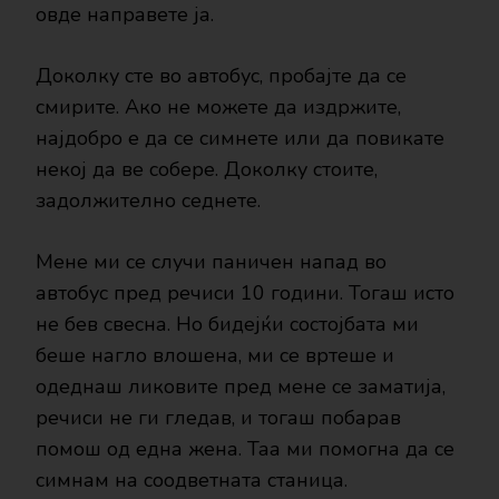
овде направете ја.
Доколку сте во автобус, пробајте да се
смирите. Ако не можете да издржите,
најдобро е да се симнете или да повикате
некој да ве собере. Доколку стоите,
задолжително седнете.
Мене ми се случи паничен напад во
автобус пред речиси 10 години. Тогаш исто
не бев свесна. Но бидејќи состојбата ми
беше нагло влошена, ми се вртеше и
одеднаш ликовите пред мене се заматија,
речиси не ги гледав, и тогаш побарав
помош од една жена. Таа ми помогна да се
симнам на соодветната станица.