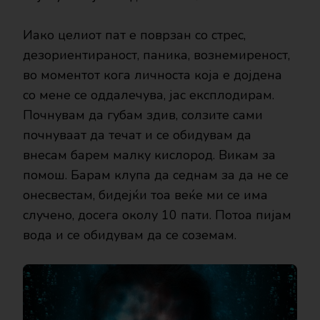
Иако целиот пат е поврзан со стрес,
дезориентираност, паника, вознемиреност,
во моментот кога личноста која е дојдена
со мене се оддалечува, јас експлодирам.
Почнувам да губам здив, солзите сами
почнуваат да течат и се обидувам да
внесам барем малку кислород. Викам за
помош. Барам клупа да седнам за да не се
онесвестам, бидејќи тоа веќе ми се има
случено, досега околу 10 пати. Потоа пијам
вода и се обидувам да се соземам.