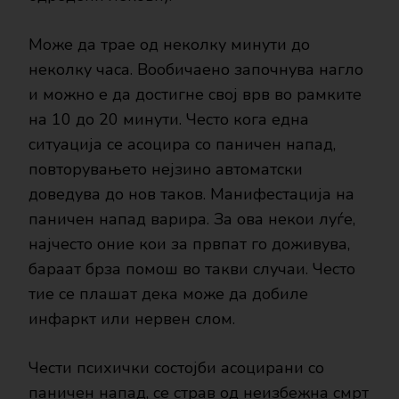
Може да трае од неколку минути до
неколку часа. Вообичаено започнува нагло
и можно е да достигне свој врв во рамките
на 10 до 20 минути. Често кога една
ситуација се асоцира со паничен напад,
повторувањето нејзино автоматски
доведува до нов таков. Манифестација на
паничен напад варира. За ова некои луѓе,
најчесто оние кои за првпат го доживува,
бараат брза помош во такви случаи. Често
тие се плашат дека може да добиле
инфаркт или нервен слом.
Чести психички состојби асоцирани со
паничен напад, се страв од неизбежна смрт