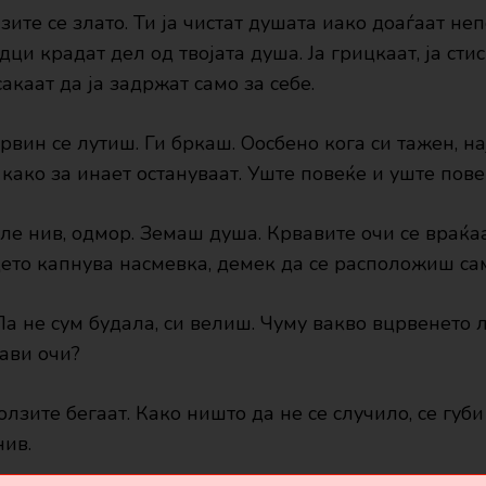
зите се злато. Ти ја чистат душата иако доаѓаат не
дци крадат дел од твојата душа. Ја грицкаат, ја стис
сакаат да ја задржат само за себе.
рвин се лутиш. Ги бркаш. Оосбено кога си тажен, нај
 како за инает остануваат. Уште повеќе и уште пове
ле нив, одмор. Земаш душа. Крвавите очи се враќа
ето капнува насмевка, демек да се расположиш сам
 Па не сум будала, си велиш. Чуму вакво вцрвенето
ави очи?
солзите бегаат. Како ништо да не се случило, се губ
нив.