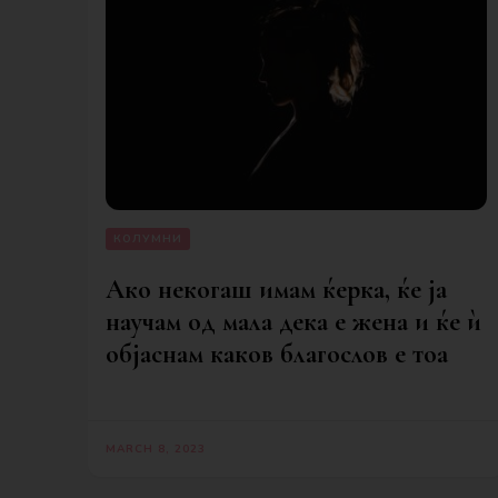
КОЛУМНИ
Ако некогаш имам ќерка, ќе ја
научам од мала дека е жена и ќе ѝ
објаснам каков благослов е тоа
MARCH 8, 2023