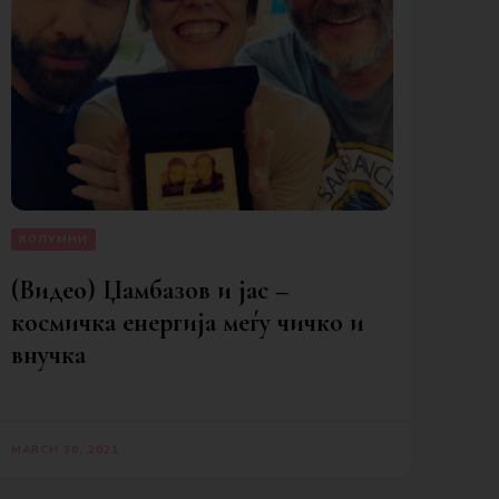
КОЛУМНИ
(Видео) Џамбазов и јас –
космичка енергија меѓу чичко и
внучка
MARCH 30, 2021