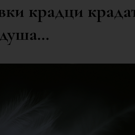
вки крадци крадат
 душа…
,