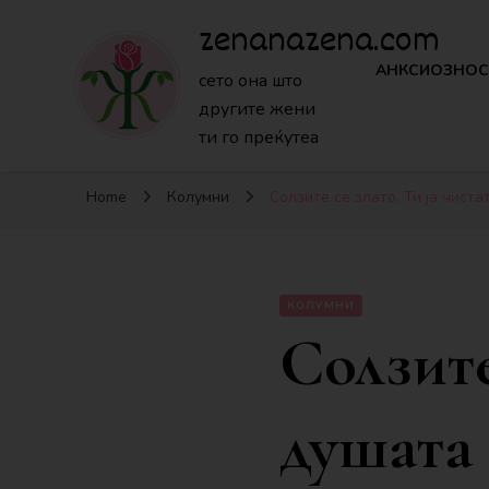
zenanazena.com
АНКСИОЗНОС
сето она што
другите жени
ти го преќутеа
Home
Колумни
Солзите се злато. Ти ја чист
КОЛУМНИ
Солзите
душата 