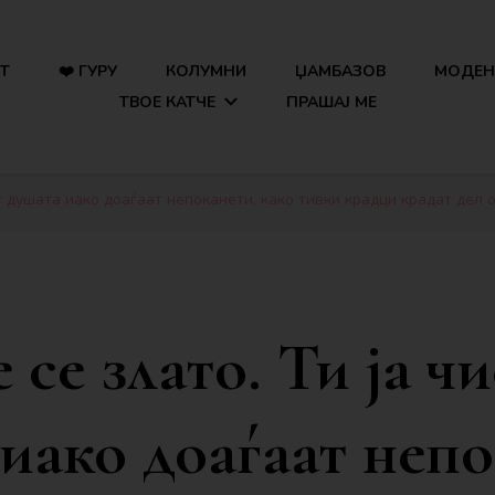
Т
❤️ ГУРУ
КОЛУМНИ
ЏАМБАЗОВ
МОДЕН 
ТВОЕ КАТЧЕ
ПРАШАЈ МЕ
ат душата иако доаѓаат непоканети, како тивки крадци крадат дел 
 се злато. Ти ја ч
иако доаѓаат непо