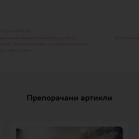
st
VIOUS ARTICLE
нксиозен човек му кажувате да биде
Велат помин
vigation
жлив? Тоа е исто како да учите мазга како
иде тврдоглава…
Препорачани артикли