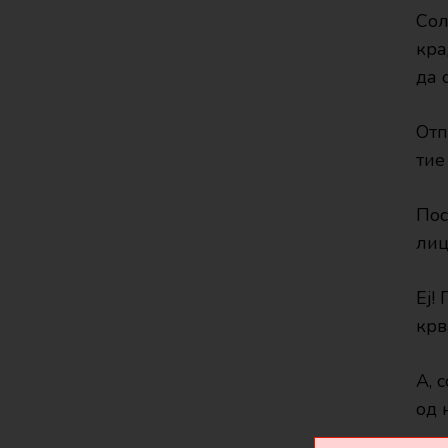
Сол
кра
да 
Отп
тие
Пос
лиц
Еј!
крв
А, 
од 