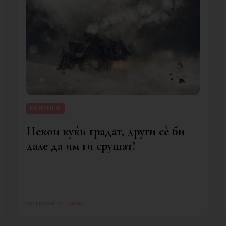
КОЛУМНИ
Некои куќи градат, други сè би
дале да им ги срушат!
OCTOBER 22, 2020