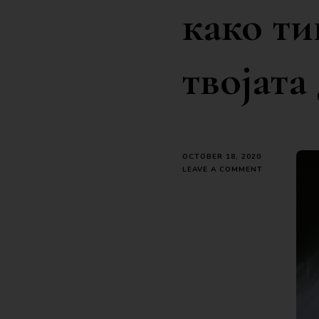
како ти
твојата
OCTOBER 18, 2020
ON
LEAVE A COMMENT
СОЛЗИТЕ
СЕ
ЗЛАТО.
ТИ
ЈА
ЧИСТАТ
ДУШАТА
ИАКО
ДОАЃААТ
НЕПОКАНЕТИ
КАКО