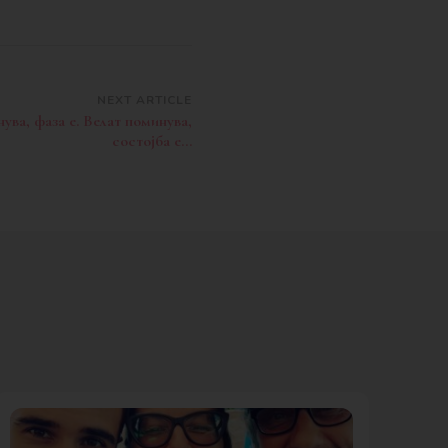
NEXT ARTICLE
ува, фаза е. Велат поминува,
состојба е…