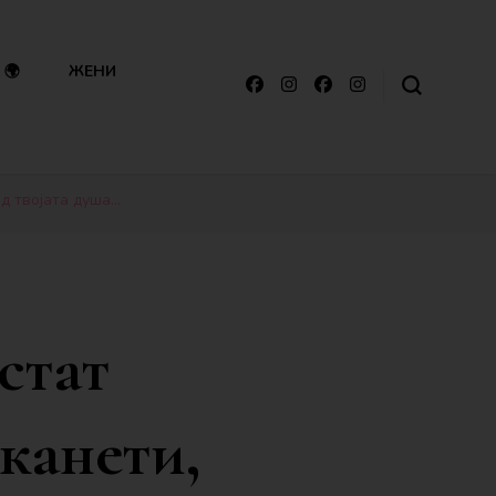
🌍
ЖЕНИ
од твојата душа…
истат
канети,