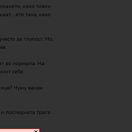
поканети, како тивки
каат… ете така, како
често за глупост. Но,
ќе.
ат во нормала. На
иот себе.
 лице? Чуму вакви
и и последната трага