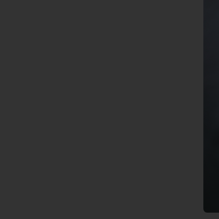
ТИВКИ
КРАДЦИ
КРАДАТ
ДЕЛ
ОД
ТВОЈАТА
ДУША…