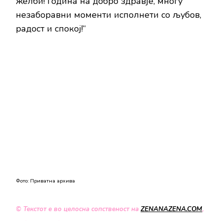
желби! Година на добро здравје, многу
незаборавни моменти исполнети со љубов,
радост и спокој!“
Фото: Приватна архива
© Текстот е во целосна сопственост на
ZENANAZENA.COM
,