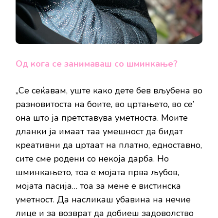
Од кога се занимаваш со шминкање?
„Се сеќавам, уште како дете бев вљубена во
разновитоста на боите, во цртањето, во се’
она што ја претставува уметноста. Моите
дланки ја имаат таа умешност да бидат
креативни да цртаат на платно, едноставно,
сите сме родени со некоја дарба. Но
шминкањето, тоа е мојата прва љубов,
мојата пасија… тоа за мене е вистинска
уметност. Да насликаш убавина на нечие
лице и за возврат да добиеш задоволство