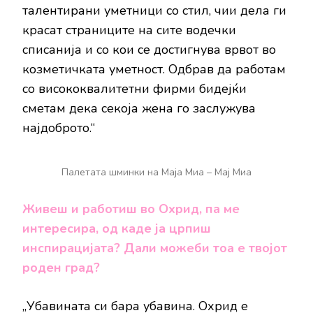
талентирани уметници со стил, чии дела ги
красат страниците на сите водечки
списанија и со кои се достигнува врвот во
козметичката уметност. Одбрав да работам
со висококвалитетни фирми бидејќи
сметам дека секоја жена го заслужува
најдоброто.“
Палетата шминки на Маја Миа – Мај Миа
Живеш и работиш во Охрид, па ме
интересира, од каде ја црпиш
инспирацијата? Дали можеби тоа е твојот
роден град?
„Убавината си бара убавина. Охрид е