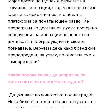
Мојот досегашен успех е резултат на
стручност, иновации, искреност кон своите
кленти, самокритичност и стабилна
платформа за понатамошен развој. Ќе
продолжам во досегашен дух со постојано
воведување на иновации во полето на
шминката, надоградувајќи ги своите
познавања. Верувам дека како бренд сме
предодредени за успех, но секогаш сме и
самокритични.“
Каква порака сакаш да испратиш за
читателите по повод Нова година?
„Да уживаат во животот со полни гради!
Нека биде ова година на исполнување на