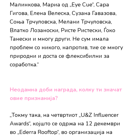
Малинкова, Мариа од „Eye Cue“, Сара
Гигова, Елена Велеска, Сузана Гавазова,
Соња Трчуловска, Мелани Трчуловска,
Влатко Лозаноски, Ристе Ристески, Ѓоко
Танески и многу други. Не сум имала
проблем со никого, напротив, тие се многу
природни и доста се флексибилни за
соработка.“
Неодамна доби награда, колку ти значат
овие признанија?
„Токму така, на четвртиот „U&Z Influencer
Awards“, којшто се одржа на 12 декември
во „Ederra Rooftop“, во организација на