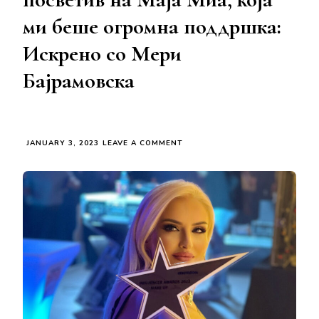
ми беше огромна поддршка:
Искрено со Мери
Бајрамовска
ON
JANUARY 3, 2023
LEAVE A COMMENT
НАГРАДАТА
ЗА
„МЕЈКАП
ИНФЛУЕНСЕР
ЗА
2022“
Ѝ
ЈА
ПОСВЕТИВ
НА
МАЈА
МИА,
КОЈА