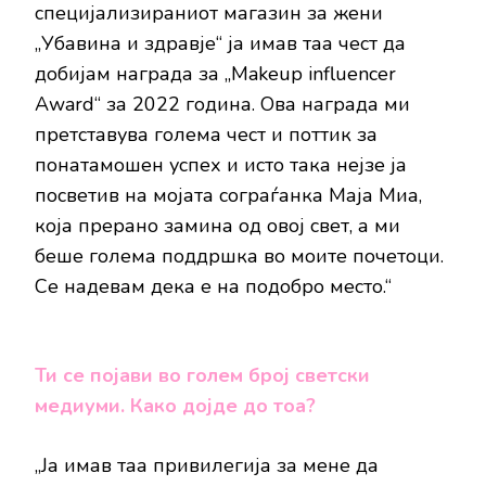
специјализираниот магазин за жени
„Убавина и здравје“ ја имав таа чест да
добијам награда за „Makeup influencer
Award“ за 2022 година. Ова награда ми
претставува голема чест и поттик за
понатамошен успех и исто така нејзе ја
посветив на мојата сограѓанка Маја Миа,
која прерано замина од овој свет, а ми
беше голема поддршка во моите почетоци.
Се надевам дека е на подобро место.“
Ти се појави во голем број светски
медиуми. Како дојде до тоа?
„Ја имав таа привилегија за мене да