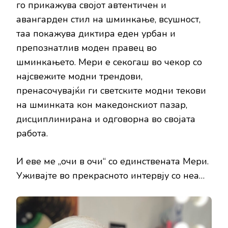
го прикажува својот автентичен и
авангарден стил на шминкање, всушност,
таа покажува диктира еден урбан и
препознатлив моден правец во
шминкањето. Мери е секогаш во чекор со
најсвежите модни трендови,
пренасочувајќи ги светските модни текови
на шминката кон македонскиот пазар,
дисциплинирана и одговорна во својата
работа.
И еве ме „очи в очи“ со единствената Мери.
Уживајте во прекрасното интервју со неа…