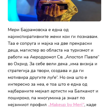
МИ
БЕШЕ
ОГРОМНА
ПОДДРШКА:
ИСКРЕНО
СО
МЕРИ
Мери Бајрамовска е една од
БАЈРАМОВСКА
најинспиративните жени кои ги познавам.
Таа е сопруга и мајка на две прекрасни
деца, магистер во областа на туризмот и
работи на Аеродромот Св. „Апостол Павле“
во Охрид. За себе вели дека „има визија и
стратегија да твори, создава и да ги
мотивира другите луѓе“. Но она што е
интересно за неа, е тоа што е една од
најбараните мејкап артисти на Балканот и
пошироко, па многумина ја знаат по
нејзиниот профил
„
Makeup by Meri“
, каде