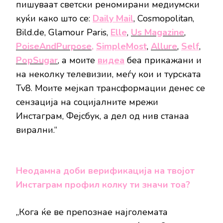
пишуваат светски реномирани медиумски
куќи како што се:
Daily Mail
, Cosmopolitan,
Bild.de, Glamour Paris,
Elle
,
Us Magazine
,
PoiseAndPurpose,
SimpleMost
,
Allure
,
Self
,
PopSugar
, а моите
видеа
беа прикажани и
на неколку телевизии, меѓу кои и турската
Tv8. Моите мејкап трансформации денес се
сензација на социјалните мрежи
Инстаграм, Фејсбук, а дел од нив станаа
вирални.“
Неодамна доби верификација на твојот
Инстаграм профил колку ти значи тоа?
„Кога ќе ве препознае најголемата