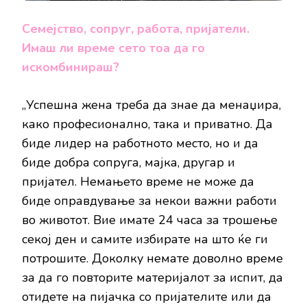
Семејство, сопруг, работа, пријатели.
Имаш ли време сето тоа да го
искомбинираш?
„Успешна жена треба да знае да менаџира,
како професионално, така и приватно. Да
биде лидер на работното место, но и да
биде добра сопруга, мајка, другар и
пријател. Немањето време не може да
биде оправдување за некои важни работи
во животот. Вие имате 24 часа за трошење
секој ден и самите избирате на што ќе ги
потрошите. Доколку немате доволно време
за да го повторите материјалот за испит, да
отидете на пијачка со пријателите или да