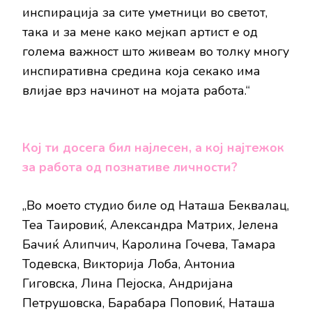
инспирација за сите уметници во светот,
така и за мене како мејкап артист е од
голема важност што живеам во толку многу
инспиративна средина која секако има
влијае врз начинот на мојата работа.“
Кој ти досега бил најлесен, а кој најтежок
за работа од познативе личности?
„Во моето студио биле од Наташа Беквалац,
Теа Таировиќ, Александра Матрих, Јелена
Бачиќ Алипчич, Каролина Гочева, Тамара
Тодевска, Викторија Лоба, Антониа
Гиговска, Лина Пејоска, Андријана
Петрушовска, Барабара Поповиќ, Наташа