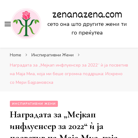
zenanazena.com
сето она што другите жени ти
го преќутеа
Home
Инспиративни Жени
Наградата за „Мејкап инфлуенсер за 2022“ ѝ ја посветив
на Маја Миа, која ми беше огромна поддршка: Искрено
со Мери Бајрамовска
ИНСПИРАТИВНИ ЖЕНИ
Наградата за „Мејкап
инфлуенсер за 2022“ ѝ ја
посветив на Маја Миа, која