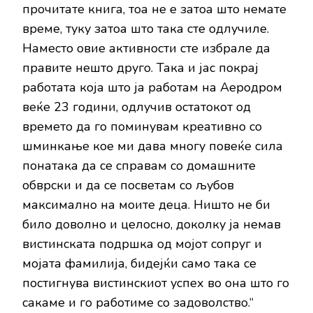
прочитате книга, тоа не е затоа што немате
време, туку затоа што така сте одлучиле.
Наместо овие активности сте избрале да
правите нешто друго. Така и јас покрај
работата која што ја работам на Аеродром
веќе 23 години, одлучив остатокот од
времето да го поминувам креативно со
шминкање кое ми дава многу повеќе сила
понатака да се справам со домашните
обврски и да се посветам со љубов
максимално на моите деца. Ништо не би
било доволно и целосно, доколку ја немав
вистинската подршка од мојот сопруг и
мојата фамилија, бидејќи само така се
постигнува вистинскиот успех во она што го
сакаме и го работиме со задоволство.“