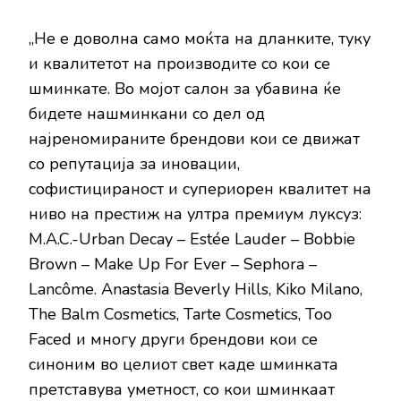
„Не е доволна само моќта на дланките, туку
и квалитетот на производите со кои се
шминкате. Во мојот салон за убавина ќе
бидете нашминкани со дел од
најреномираните брендови кои се движат
со репутација за иновации,
софистицираност и супериорен квалитет на
ниво на престиж на ултра премиум луксуз:
M.A.C.-Urban Decay – Estée Lauder – Bobbie
Brown – Make Up For Ever – Sephora –
Lancôme. Anastasia Beverly Hills, Kiko Milano,
Тhe Balm Cosmetics, Tarte Cosmetics, Too
Faced и многу други брендови кои се
синоним во целиот свет каде шминката
претставува уметност, со кои шминкаат