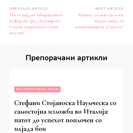
Post
PREVIOUS ARTICLE
NEXT ARTICLE
Ни го најдоа заборавениот
Мишел со нов светски
Navigation
куфер на сред булевар во
видео запис за
Солун, алтруизмот сепак
композицијата „Сиеста“
постои!
Препорачани артикли
ИНСПИРАТИВНИ ЖЕНИ
Стефани Стојаноска Наумческа со
самостојна изложба во Италија:
патот до успехот поплочен со
илјада бои