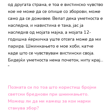
од другата страна, е тоа е вистинско чувство
кое не може да се опише со зборови, може
само да се доживее. Велат дека уметноста е
наследна, и навистина е така, јас ја
наследив од мојата мајка, а мојата 12-
годишна ќеркичка уште отсега може да ми
парира. Шминкањето е мое хоби, катче
каде што се чувствувам вистински своја.
Бидејќи уметноста нема почеток, ниту крај…
“
Позната си по тоа што користиш бројни
светски бреднови при шминкањето.
Можеш ли да ми кажеш за кои марки
станува збор?