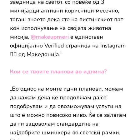
заедница на светот, со повеќе од 3
милијарди активни корисници месечно,
тогаш знаете дека сте на вистинскиот пат
кон исполнување на својата животна
мисија.
@makeupmeri
е единствен
официјално Verified страница на Instagram
👇🏻 од Македонија.“
Кои се твоите планови во иднина?
„Во однос на моите идни планови, можам
да кажам дека ќе продолжам да се
подобрувам и да овозможувам услуги на
што е можно повисоко ниво. Ќе се залагам
да ги задоволам стандардите на
најдобрите шминкери во светски рамки.